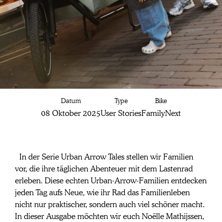
Urban Arrow
Datum
Type
Bike
Tales: Family
08 Oktober 2025
User Stories
FamilyNext
Mathijssen on the
move
 In der Serie Urban Arrow
Tales stellen wir Familien 
vor, die ihre täglichen Abenteuer mit dem Lastenrad 
erleben. Diese echten Urban-Arrow-Familien entdecken 
jeden Tag aufs Neue, wie ihr Rad das Familienleben 
nicht nur praktischer, sondern auch viel schöner macht. 
In dieser Ausgabe möchten wir euch Noëlle Mathijssen, 