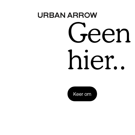
Geen 
hier..
Keer om