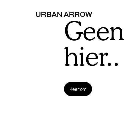
Geen 
hier..
Keer om