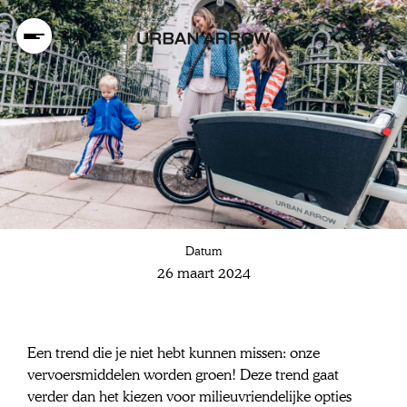
Catch the green
Datum
wave and move
26 maart 2024
in style🍃
Een trend die je niet hebt kunnen missen: onze 
vervoersmiddelen worden groen! Deze trend gaat 
verder dan het kiezen voor milieuvriendelijke opties 