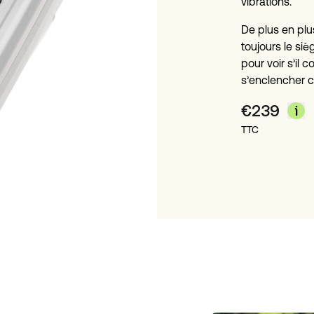
vibrations.
De plus en plu
toujours le si
pour voir s’il c
s’enclencher c
€
239
TTC