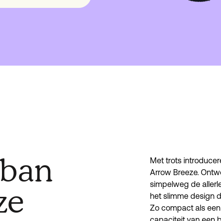
rban
Met trots introducer
Arrow Breeze. Ontw
simpelweg de allerle
ze
het slimme design d
Zo compact als een 
capaciteit van een b